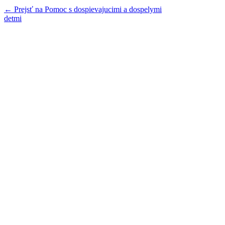
← Prejsť na Pomoc s dospievajucimi a dospelymi
detmi